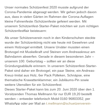
Unser normales Schützenfest 2020 musste aufgrund der
Corona-Pandemie abgesagt werden. Wir gehen jedoch davon
aus, dass in vielen Gärten im Rahmen der Corona-Auflagen
kleine Fahnenfeste /Schützenfeste gefeiert werden. Mit
unserem Schützenfest-Starter-Paket möchten wir zum richtigen
Schützenfestflair beisteuern:
Als unser Schützenverein noch in den Kinderschuhen steckte
wurde der Schützenkönig nicht wie heute mit Gewehren und
einem Holzvogel ermittelt. Unsere Urväter mussten einen
Brotvogel mit Muskelkraft und Steinen vom Andreaskreuz am
Bahndamm abwerfen. Gerade in diesem besonderen Jahr –
unserem 100. Geburtstag – sollten wir an diese
Gründungsabläufe erinnern. In unserem Schützenfest-Starter-
Paket sind daher ein Brotvogel, ein paar Steine, ein Andreas-
Kreuz-Imitat aus Holz, 6er Pack Pülleken, Schnäpse, eine
thematische Krawattenklammer, ein Jubiläums-Pin sowie
weitere Utensilien für ein Schützenfest.
Dieses Starter-Paket kann bis zum 20. Juni 2020 über den 1.
Vorsitzenden Thomas Mellmann für nur EUR 19,20 bestellt
werden – entweder telefonisch Mobil 0160 96803352, per
WhatsApp oder per Mail an
t.mellmann@schuetzenverein-