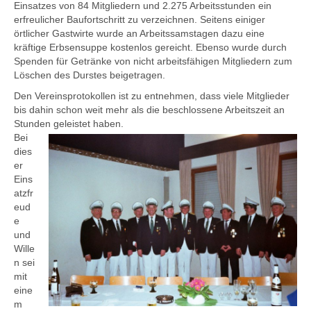
Einsatzes von 84 Mitgliedern und 2.275 Arbeitsstunden ein
erfreulicher Baufortschritt zu verzeichnen. Seitens einiger
örtlicher Gastwirte wurde an Arbeitssamstagen dazu eine
kräftige Erbsensuppe kostenlos gereicht. Ebenso wurde durch
Spenden für Getränke von nicht arbeitsfähigen Mitgliedern zum
Löschen des Durstes beigetragen.
Den Vereinsprotokollen ist zu entnehmen, dass viele Mitglieder
bis dahin schon weit mehr als die beschlossene Arbeitszeit an
Stunden geleistet haben.
Bei
dies
er
Eins
atzfr
eud
e
und
Wille
n sei
mit
eine
m