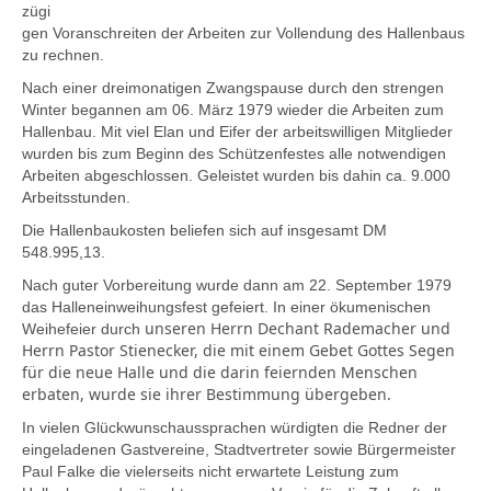
zügi
gen Voranschreiten der Arbeiten zur Vollendung des Hallenbaus
zu rechnen.
Nach einer dreimonatigen Zwangspause durch den strengen
Winter begannen am 06. März 1979 wieder die Arbeiten zum
Hallenbau. Mit viel Elan und Eifer der arbeitswilligen Mitglieder
wurden bis zum Beginn des Schützenfestes alle notwendigen
Arbeiten abgeschlossen. Geleistet wurden bis dahin ca. 9.000
Arbeitsstunden.
Die Hallenbaukosten beliefen sich auf insgesamt DM
548.995,13.
Nach guter Vorbereitung wurde dann am 22. September 1979
das Halleneinweihungsfest gefeiert. In einer ökumenischen
unseren Herrn Dechant Rademacher und
Weihefeier durch
Herrn Pastor Stienecker, die mit einem Gebet Gottes Segen
für die neue Halle und die darin feiernden Menschen
erbaten, wurde sie ihrer Bestimmung übergeben.
In vielen Glückwunschaussprachen würdigten die Redner der
eingeladenen Gastvereine, Stadtvertreter sowie Bürgermeister
Paul Falke die vielerseits nicht erwartete Leistung zum