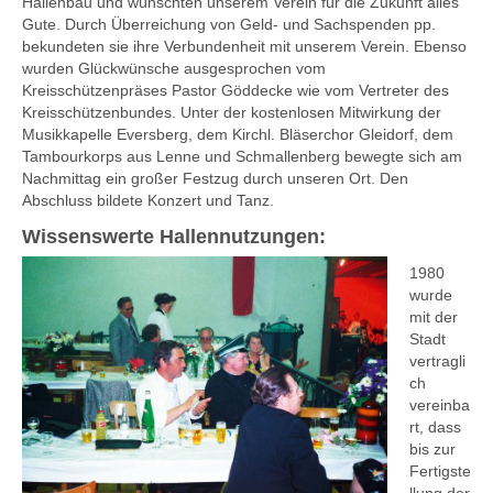
Hallenbau und wünschten unserem Verein für die Zukunft alles
Gute. Durch Überreichung von Geld- und Sachspenden pp.
bekundeten sie ihre Verbundenheit mit unserem Verein. Ebenso
wurden Glückwünsche ausgesprochen vom
Kreisschützenpräses Pastor Göddecke wie vom Vertreter des
Kreisschützenbundes. Unter der kostenlosen Mitwirkung der
Musikkapelle Eversberg, dem Kirchl. Bläserchor Gleidorf, dem
Tambourkorps aus Lenne und Schmallenberg bewegte sich am
Nachmittag ein großer Festzug durch unseren Ort. Den
Abschluss bildete Konzert und Tanz.
Wissenswerte Hallennutzungen:
1980
wurde
mit der
Stadt
vertragli
ch
vereinba
rt, dass
bis zur
Fertigste
llung der